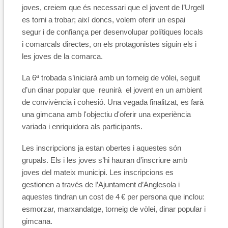
joves, creiem que és necessari que el jovent de l’Urgell
es torni a trobar; així doncs, volem oferir un espai
segur i de confiança per desenvolupar polítiques locals
i comarcals directes, on els protagonistes siguin els i
les joves de la comarca.
La 6ª trobada s’iniciarà amb un torneig de vòlei, seguit
d’un dinar popular que reunirà el jovent en un ambient
de convivència i cohesió. Una vegada finalitzat, es farà
una gimcana amb l'objectiu d'oferir una experiència
variada i enriquidora als participants.
Les inscripcions ja estan obertes i aquestes són
grupals. Els i les joves s’hi hauran d’inscriure amb
joves del mateix municipi. Les inscripcions es
gestionen a través de l’Ajuntament d’Anglesola i
aquestes tindran un cost de 4 € per persona que inclou:
esmorzar, marxandatge, torneig de vòlei, dinar popular i
gimcana.