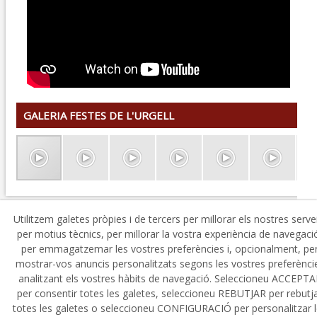
GALERIA FESTES DE L'URGELL
Utilitzem galetes pròpies i de tercers per millorar els nostres serve
per motius tècnics, per millorar la vostra experiència de navegaci
per emmagatzemar les vostres preferències i, opcionalment, pe
mostrar-vos anuncis personalitzats segons les vostres preferènci
© 08/2026 Consell Comarcal de l'Urgell - Tots els drets
analitzant els vostres hàbits de navegació. Seleccioneu ACCEPTA
reservats.
per consentir totes les galetes, seleccioneu REBUTJAR per rebutj
totes les galetes o seleccioneu CONFIGURACIÓ per personalitzar 
Política de Privacitat