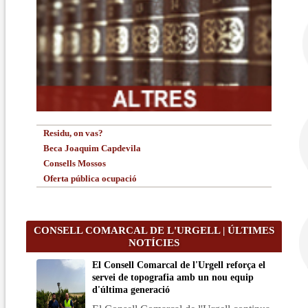
Residu, on vas?
Beca Joaquim Capdevila
Consells Mossos
Oferta pública ocupació
CONSELL COMARCAL DE L'URGELL | ÚLTIMES
NOTÍCIES
El Consell Comarcal de l'Urgell reforça el
servei de topografia amb un nou equip
d'última generació