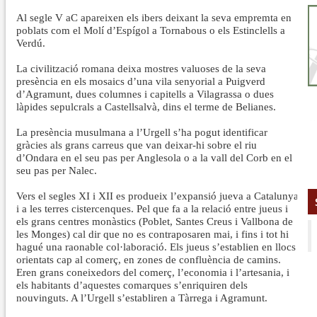
Al segle V aC apareixen els ibers deixant la seva empremta en
poblats com el Molí d’Espígol a Tornabous o els Estinclells a
Verdú.
La civilització romana deixa mostres valuoses de la seva
presència en els mosaics d’una vila senyorial a Puigverd
d’Agramunt, dues columnes i capitells a Vilagrassa o dues
làpides sepulcrals a Castellsalvà, dins el terme de Belianes.
La presència musulmana a l’Urgell s’ha pogut identificar
gràcies als grans carreus que van deixar-hi sobre el riu
d’Ondara en el seu pas per Anglesola o a la vall del Corb en el
seu pas per Nalec.
Vers el segles XI i XII es produeix l’expansió jueva a Catalunya
i a les terres cistercenques. Pel que fa a la relació entre jueus i
els grans centres monàstics (Poblet, Santes Creus i Vallbona de
les Monges) cal dir que no es contraposaren mai, i fins i tot hi
hagué una raonable col·laboració. Els jueus s’establien en llocs
orientats cap al comerç, en zones de confluència de camins.
Eren grans coneixedors del comerç, l’economia i l’artesania, i
els habitants d’aquestes comarques s’enriquiren dels
nouvinguts. A l’Urgell s’establiren a Tàrrega i Agramunt.