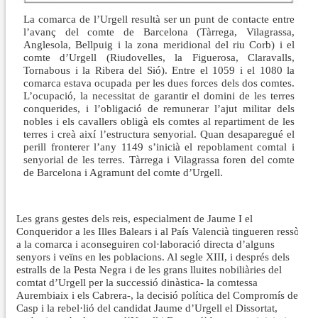
La comarca de l’Urgell resultà ser un punt de contacte entre
l’avanç del comte de Barcelona (Tàrrega, Vilagrassa,
Anglesola, Bellpuig i la zona meridional del riu Corb) i el
comte d’Urgell (Riudovelles, la Figuerosa, Claravalls,
Tornabous i la Ribera del Sió). Entre el 1059 i el 1080 la
comarca estava ocupada per les dues forces dels dos comtes.
L’ocupació, la necessitat de garantir el domini de les terres
conquerides, i l’obligació de remunerar l’ajut militar dels
nobles i els cavallers obligà els comtes al repartiment de les
terres i creà així l’estructura senyorial. Quan desaparegué el
perill fronterer l’any 1149 s’inicià el repoblament comtal i
senyorial de les terres. Tàrrega i Vilagrassa foren del comte
de Barcelona i Agramunt del comte d’Urgell.
Les grans gestes dels reis, especialment de Jaume I el
Conqueridor a les Illes Balears i al País Valencià tingueren ressò
a la comarca i aconseguiren col·laboració directa d’alguns
senyors i veïns en les poblacions. Al segle XIII, i després dels
estralls de la Pesta Negra i de les grans lluites nobiliàries del
comtat d’Urgell per la successió dinàstica- la comtessa
Aurembiaix i els Cabrera-, la decisió política del Compromís de
Casp i la rebel·lió del candidat Jaume d’Urgell el Dissortat,