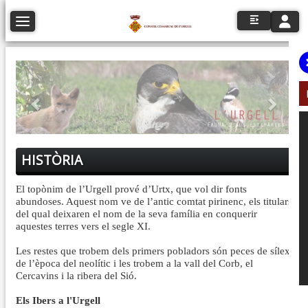
Toggle n
Toggle navigation
Anterior
Següe
HISTÒRIA
El topònim de l’Urgell prové d’Urtx, que vol dir fonts
abundoses. Aquest nom ve de l’antic comtat pirinenc, els titulars
del qual deixaren el nom de la seva família en conquerir
aquestes terres vers el segle XI.
Les restes que trobem dels primers pobladors són peces de sílex
de l’època del neolític i les trobem a la vall del Corb, el
Cercavins i la ribera del Sió.
Els Ibers a l'Urgell