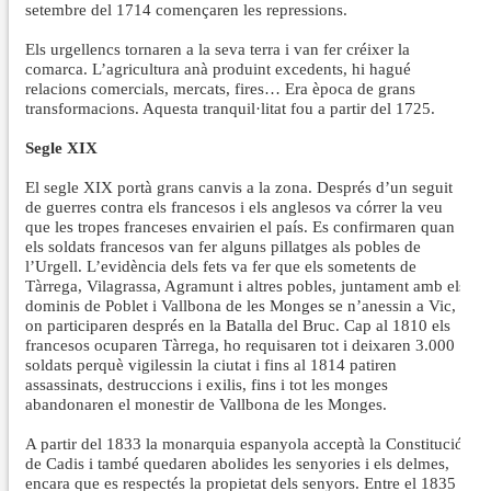
setembre del 1714 començaren les repressions.
Els urgellencs tornaren a la seva terra i van fer créixer la
comarca. L’agricultura anà produint excedents, hi hagué
relacions comercials, mercats, fires… Era època de grans
transformacions. Aquesta tranquil·litat fou a partir del 1725.
Segle XIX
El segle XIX portà grans canvis a la zona. Després d’un seguit
de guerres contra els francesos i els anglesos va córrer la veu
que les tropes franceses envairien el país. Es confirmaren quan
els soldats francesos van fer alguns pillatges als pobles de
l’Urgell. L’evidència dels fets va fer que els sometents de
Tàrrega, Vilagrassa, Agramunt i altres pobles, juntament amb els
dominis de Poblet i Vallbona de les Monges se n’anessin a Vic,
on participaren després en la Batalla del Bruc. Cap al 1810 els
francesos ocuparen Tàrrega, ho requisaren tot i deixaren 3.000
soldats perquè vigilessin la ciutat i fins al 1814 patiren
assassinats, destruccions i exilis, fins i tot les monges
abandonaren el monestir de Vallbona de les Monges.
A partir del 1833 la monarquia espanyola acceptà la Constitució
de Cadis i també quedaren abolides les senyories i els delmes,
encara que es respectés la propietat dels senyors. Entre el 1835 i