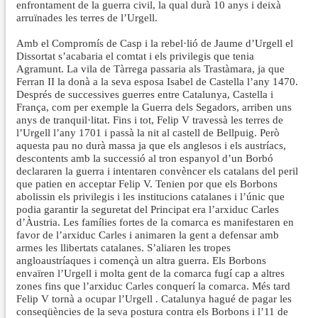
enfrontament de la guerra civil, la qual durà 10 anys i deixà
arruïnades les terres de l’Urgell.
Amb el Compromís de Casp i la rebel·lió de Jaume d’Urgell el
Dissortat s’acabaria el comtat i els privilegis que tenia
Agramunt. La vila de Tàrrega passaria als Trastàmara, ja que
Ferran II la donà a la seva esposa Isabel de Castella l’any 1470.
Després de successives guerres entre Catalunya, Castella i
França, com per exemple la Guerra dels Segadors, arriben uns
anys de tranquil·litat. Fins i tot, Felip V travessà les terres de
l’Urgell l’any 1701 i passà la nit al castell de Bellpuig. Però
aquesta pau no durà massa ja que els anglesos i els austríacs,
descontents amb la successió al tron espanyol d’un Borbó
declararen la guerra i intentaren convèncer els catalans del perill
que patien en acceptar Felip V. Tenien por que els Borbons
abolissin els privilegis i les institucions catalanes i l’únic que
podia garantir la seguretat del Principat era l’arxiduc Carles
d’Àustria. Les famílies fortes de la comarca es manifestaren en
favor de l’arxiduc Carles i animaren la gent a defensar amb
armes les llibertats catalanes. S’aliaren les tropes
angloaustríaques i començà un altra guerra. Els Borbons
envaïren l’Urgell i molta gent de la comarca fugí cap a altres
zones fins que l’arxiduc Carles conquerí la comarca. Més tard
Felip V tornà a ocupar l’Urgell . Catalunya hagué de pagar les
conseqüències de la seva postura contra els Borbons i l’11 de