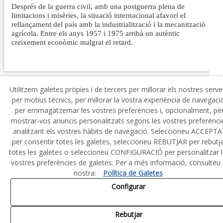
Després de la guerra civil, amb una postguerra plena de
limitacions i misèries, la situació internacional afavorí el
rellançament del país amb la industrialització i la mecanització
agrícola. Entre els anys 1957 i 1975 arribà un autèntic
creixement econòmic malgrat el retard.
Utilitzem galetes pròpies i de tercers per millorar els nostres serve
per motius tècnics, per millorar la vostra experiència de navegaci
per emmagatzemar les vostres preferències i, opcionalment, pe
mostrar-vos anuncis personalitzats segons les vostres preferènci
© 08/2026 Consell Comarcal de l'Urgell - Tots els drets
reservats.
analitzant els vostres hàbits de navegació. Seleccioneu ACCEPTA
per consentir totes les galetes, seleccioneu REBUTJAR per rebutj
Política de Privacitat
totes les galetes o seleccioneu CONFIGURACIÓ per personalitzar 
vostres preferències de galetes. Per a més informació, consulteu 
Política de Cookies
nostra:
Política de Galetes
Configurar
Avís Legal
Rebutjar