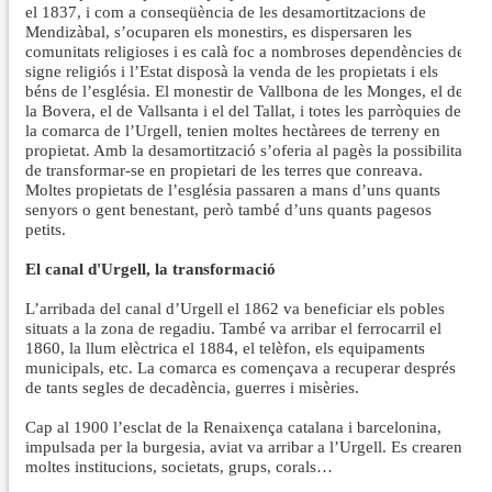
el 1837, i com a conseqüència de les desamortitzacions de
Mendizàbal, s’ocuparen els monestirs, es dispersaren les
comunitats religioses i es calà foc a nombroses dependències de
signe religiós i l’Estat disposà la venda de les propietats i els
béns de l’església. El monestir de Vallbona de les Monges, el de
la Bovera, el de Vallsanta i el del Tallat, i totes les parròquies de
la comarca de l’Urgell, tenien moltes hectàrees de terreny en
propietat. Amb la desamortització s’oferia al pagès la possibilitat
de transformar-se en propietari de les terres que conreava.
Moltes propietats de l’església passaren a mans d’uns quants
senyors o gent benestant, però també d’uns quants pagesos
petits.
El canal d'Urgell, la transformació
L’arribada del canal d’Urgell el 1862 va beneficiar els pobles
situats a la zona de regadiu. També va arribar el ferrocarril el
1860, la llum elèctrica el 1884, el telèfon, els equipaments
municipals, etc. La comarca es començava a recuperar després
de tants segles de decadència, guerres i misèries.
Cap al 1900 l’esclat de la Renaixença catalana i barcelonina,
impulsada per la burgesia, aviat va arribar a l’Urgell. Es crearen
moltes institucions, societats, grups, corals…