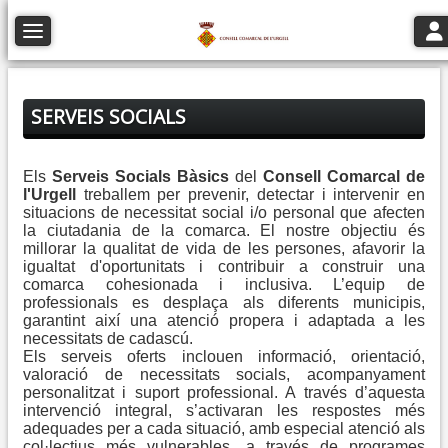
Togg
Toggle navigation
SERVEIS SOCIALS
Els
Serveis Socials Bàsics
del
Consell Comarcal de
l'Urgell
treballem per prevenir, detectar i intervenir en
situacions de necessitat social i/o personal que afecten
la ciutadania de la comarca. El nostre objectiu és
millorar la qualitat de vida de les persones, afavorir la
igualtat d'oportunitats
i contribuir a construir una
comarca cohesionada i inclusiva. L’equip de
professionals es desplaça als diferents municipis,
garantint així una atenció propera i adaptada a les
necessitats de cadascú.
Els serveis oferts inclouen informació, orientació,
valoració de necessitats socials, acompanyament
personalitzat i suport professional. A través d’aquesta
intervenció integral, s’activaran les respostes més
adequades per a cada situació, amb especial atenció als
col·lectius més vulnerables, a través de programes