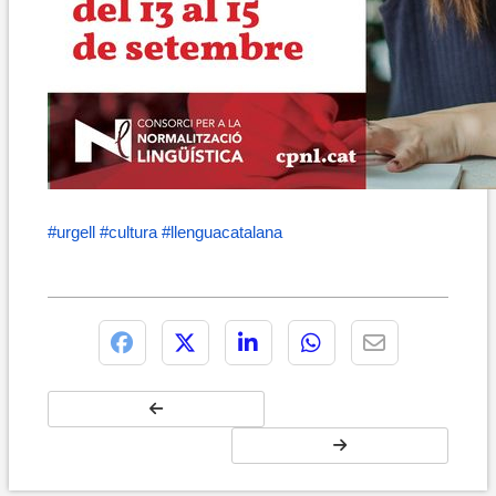
#urgell
#cultura
#llenguacatalana