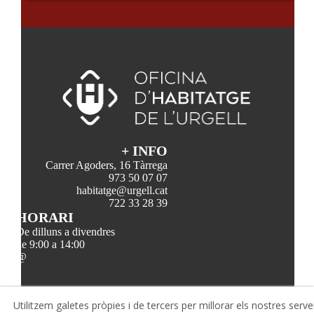
+ INFO
Carrer Agoders, 16 Tàrrega
973 50 07 07
habitatge@urgell.cat
722 33 28 39
HORARI
De dilluns a divendres
de 9:00 a 14:00
@
Utilitzem galetes pròpies i de tercers per millorar els nostres serve