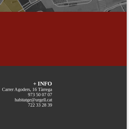
+ INFO
Carrer Agoders, 16 Tàrrega
973 50 07 07
habitatge@urgell.cat
722 33 28 39