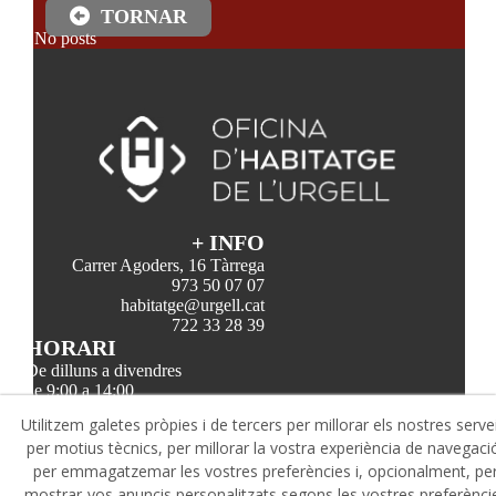
TORNAR
No posts
+ INFO
Carrer Agoders, 16 Tàrrega
973 50 07 07
habitatge@urgell.cat
722 33 28 39
HORARI
De dilluns a divendres
de 9:00 a 14:00
@
Utilitzem galetes pròpies i de tercers per millorar els nostres serve
per motius tècnics, per millorar la vostra experiència de navegaci
per emmagatzemar les vostres preferències i, opcionalment, pe
mostrar-vos anuncis personalitzats segons les vostres preferènci