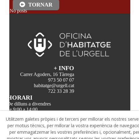
TORNAR
No posts
+ INFO
Carrer Agoders, 16 Tàrrega
973 50 07 07
habitatge@urgell.cat
722 33 28 39
HORARI
De dilluns a divendres
de 9:00 a 14:00
@
Utilitzem galetes pròpies i de tercers per millorar els nostres serve
per motius tècnics, per millorar la vostra experiència de navegaci
per emmagatzemar les vostres preferències i, opcionalment, pe
mostrar-vos anuncis personalitzats segons les vostres preferènci