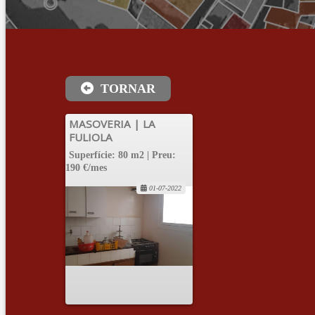
TORNAR
MASOVERIA | LA
FULIOLA
Superfície: 80 m2 | Preu:
190 €/mes
01-07-2022