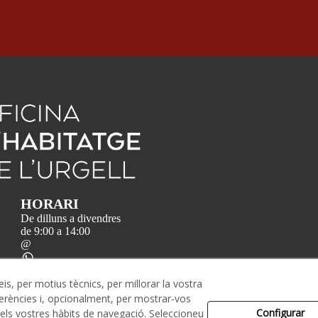
HORARI
De dilluns a divendres
de 9:00 a 14:00
@
eis, per motius tècnics, per millorar la vostra
rències i, opcionalment, per mostrar-vos
eservats.
Configurar
 els vostres hàbits de navegació. Seleccioneu