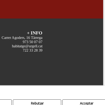
+ INFO
Carrer Agoders, 16 Tàrrega
973 50 07 07
habitatge@urgell.cat
722 33 28 39
Rebutjar
Acceptar