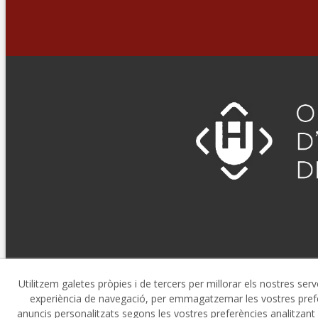
Utilitzem galetes pròpies i de tercers per millorar els nostres serv
experiència de navegació, per emmagatzemar les vostres prefe
© 08/2026 Consell Comarcal de l'Urgell - Tots els drets r
anuncis personalitzats segons les vostres preferències analitzant